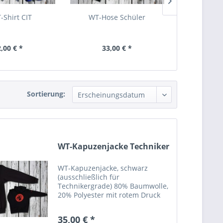
-Shirt CIT
WT-Hose Schüler
WT-
,00 € *
33,00 € *
21,
Sortierung:
WT-Kapuzenjacke Techniker
WT-Kapuzenjacke, schwarz
(ausschließlich für
Technikergrade) 80% Baumwolle,
20% Polyester mit rotem Druck
auf der Vorder- und Rückseite
sowie auf dem rechten Ärmel
35,00 € *