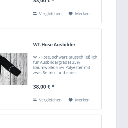
33,00 € *
Vergleichen
Merken
WT-Hose Ausbilder
WT-Hose, schwarz (ausschließlich
für Ausbildergrade) 35%
Baumwolle, 65% Polyester mit
zwei Seiten- und einer
Gesäßtasche mit weißen Streifen
an den Beinen, sowie gesticktem
38,00 € *
WTI-Logo auf dem rechten Bein
Vergleichen
Merken