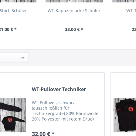
Shirt, Schüler
WT-Kapuzenjacke Schüler
WT-T
21,00 € *
33,00 € *
22
WT-Pullover Techniker
WT-Pullover, schwarz
(ausschließlich für
Technikergrade) 80% Baumwolle,
20% Polyester mit rotem Druck
auf der Vorder- und Rückseite
sowie auf dem rechten Ärmel
32,00 € *