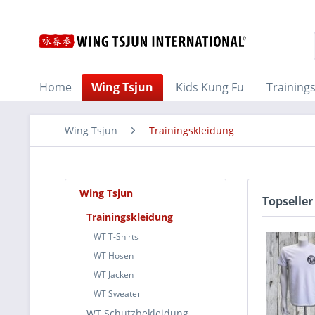
Home
Wing Tsjun
Kids Kung Fu
Training
Wing Tsjun
Trainingskleidung
Wing Tsjun
Topseller
Trainingskleidung
WT T-Shirts
WT Hosen
WT Jacken
WT Sweater
WT Schutzbekleidung